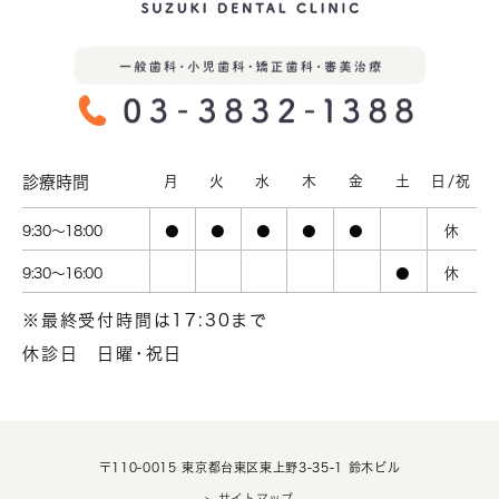
診療時間
月
火
水
木
金
土
日/祝
9:30～18:00
●
●
●
●
●
休
9:30～16:00
●
休
※最終受付時間は17:30まで
休診日
日曜･祝日
〒110-0015 東京都台東区東上野3-35-1 鈴木ビル
> サイトマップ