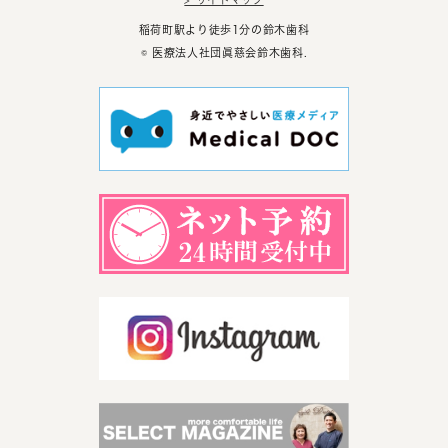
稲荷町駅より徒歩1分の鈴木歯科
© 医療法人社団眞慈会鈴木歯科.