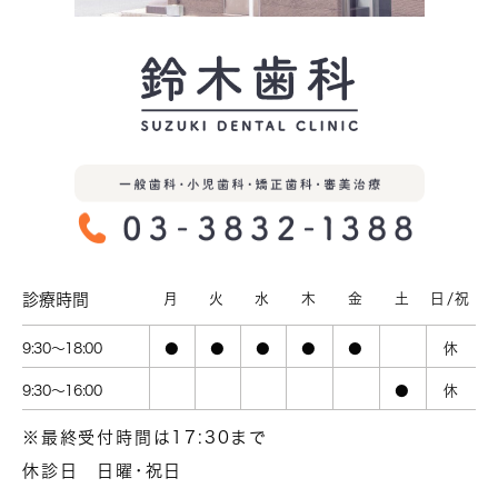
診療時間
月
火
水
木
金
土
日/祝
9:30～18:00
●
●
●
●
●
休
9:30～16:00
●
休
※最終受付時間は17:30まで
休診日
日曜･祝日