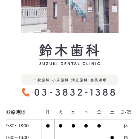
診療時間
月
火
水
木
金
土
日/祝
9:30～18:00
●
●
●
●
●
休
9:30～16:00
●
休